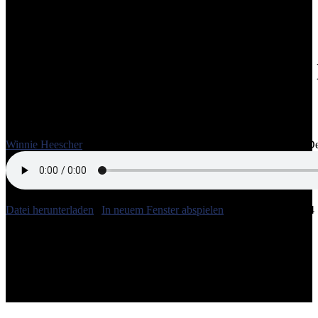
EPISODE 2: „Der Deal ist: Wir l
22. Dezember 2020
Season 1
Episode 2
Winnie Heescher
31:44
Kommentare deaktiviert
für EPISODE 2: „Der 
Datei herunterladen
|
In neuem Fenster abspielen
|
Audiolänge: 31:44