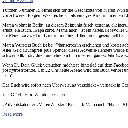
Winnie Heescher
Türchen Nummer 15 öffnet sich für die Geschichte von Maren Wurste
vor schweren Fragen: Was mache ich als einziges Kind mit meinen E
Maren wohnt in Berlin, zu diesem Zeitpunkt frisch getrennt, alleinerzie
erlebt, ein Buch. „Papa stirbt, Mama auch“ ist ein hartes, liebevolle
die Maren zu zweit und zu dritt mit ihren Eltern noch gesammelt hat.
Maren Wursters Buch ist bei @hanserberlin erschienen und kostet ge
Alles Geld (Buchpreis plus Spende) dieses Adventskalenders werde
schwer fällt, individuell und ehrenamtlich über ein ganzes Jahr (www
Wenn Du Dein Glück versuchen möchtest, hinterlaß auf dem Faceb
post@troststoff.de
. Um 22 Uhr heute Abend wird das Buch verlost un
nach).
Das Buch wird sofort nach Überweisung verschickt – verpackt in Ges
Viel Glück! Eure Winnie Heescher
#Adventskalender #MarenWurster #PapastirbtMamaauch #Hanser #Tr
Read More