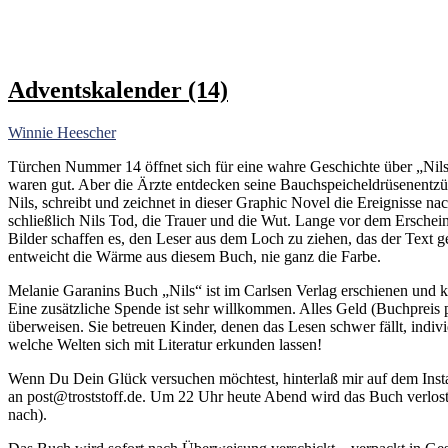
Adventskalender (14)
Winnie Heescher
Türchen Nummer 14 öffnet sich für eine wahre Geschichte über „Nils
waren gut. Aber die Ärzte entdecken seine Bauchspeicheldrüsenentz
Nils, schreibt und zeichnet in dieser Graphic Novel die Ereignisse na
schließlich Nils Tod, die Trauer und die Wut. Lange vor dem Erschei
Bilder schaffen es, den Leser aus dem Loch zu ziehen, das der Text geb
entweicht die Wärme aus diesem Buch, nie ganz die Farbe.
Melanie Garanins Buch „Nils“ ist im Carlsen Verlag erschienen und 
Eine zusätzliche Spende ist sehr willkommen. Alles Geld (Buchpre
überweisen. Sie betreuen Kinder, denen das Lesen schwer fällt, indi
welche Welten sich mit Literatur erkunden lassen!
Wenn Du Dein Glück versuchen möchtest, hinterlaß mir auf dem I
an
post@troststoff.de
. Um 22 Uhr heute Abend wird das Buch verlost 
nach).