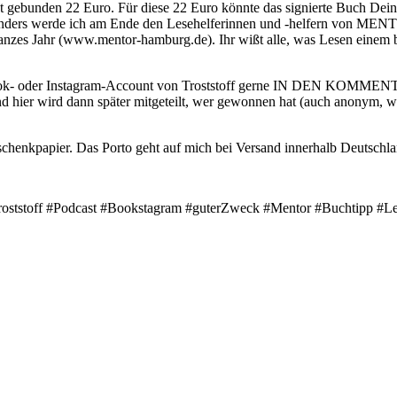
 gebunden 22 Euro. Für diese 22 Euro könnte das signierte Buch Deins
enders werde ich am Ende den Lesehelferinnen und -helfern von MEN
 ganzes Jahr (www.mentor-hamburg.de). Ihr wißt alle, was Lesen einem 
ook- oder Instagram-Account von Troststoff gerne IN DEN KOMMENTA
d hier wird dann später mitgeteilt, wer gewonnen hat (auch anonym, w
chenkpapier. Das Porto geht auf mich bei Versand innerhalb Deutschla
roststoff #Podcast #Bookstagram #guterZweck #Mentor #Buchtipp #Le