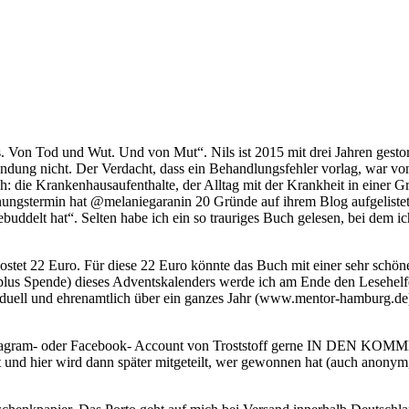
. Von Tod und Wut. Und von Mut“. Nils ist 2015 mit drei Jahren gesto
ündung nicht. Der Verdacht, dass ein Behandlungsfehler vorlag, war v
ch: die Krankenhausaufenthalte, der Alltag mit der Krankheit in einer G
nungstermin hat @melaniegaranin 20 Gründe auf ihrem Blog aufgelistet,
uddelt hat“. Selten habe ich ein so trauriges Buch gelesen, bei dem ich
kostet 22 Euro. Für diese 22 Euro könnte das Buch mit einer sehr sch
is plus Spende) dieses Adventskalenders werde ich am Ende den Lese
viduell und ehrenamtlich über ein ganzes Jahr (www.mentor-hamburg.de)
nstagram- oder Facebook- Account von Troststoff gerne IN DEN KOM
und hier wird dann später mitgeteilt, wer gewonnen hat (auch anonym