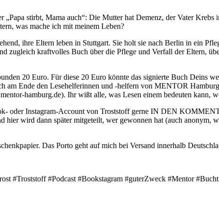
r „Papa stirbt, Mama auch“: Die Mutter hat Demenz, der Vater Krebs 
ltern, was mache ich mit meinem Leben?
hend, ihre Eltern leben in Stuttgart. Sie holt sie nach Berlin in ein Pfl
s und zugleich kraftvolles Buch über die Pflege und Verfall der Eltern
bunden 20 Euro. Für diese 20 Euro könnte das signierte Buch Deins we
 ich am Ende den Lesehelferinnen und -helfern von MENTOR Hamburg 
.mentor-hamburg.de). Ihr wißt alle, was Lesen einem bedeuten kann, we
ook- oder Instagram-Account von Troststoff gerne IN DEN KOMMENTA
d hier wird dann später mitgeteilt, wer gewonnen hat (auch anonym, w
chenkpapier. Das Porto geht auf mich bei Versand innerhalb Deutschla
ost #Troststoff #Podcast #Bookstagram #guterZweck #Mentor #Bucht